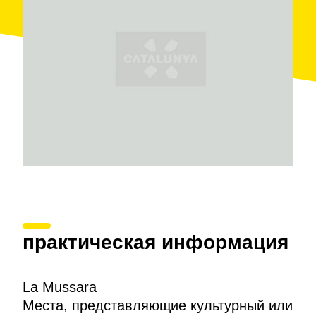
agricultura provocaron la despoblación progresiva
hasta que La Mussara quedó completamente
abandonada en los años sesenta. Ahora pertenece al
término municipal de
Vilaplana
.
практическая информация
La Mussara
Места, представляющие культурный или