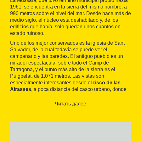
La Mussara, que tuvo término municipal propio hasta
1961, se encuentra en la sierra del mismo nombre, a
990 metros sobre el nivel del mar. Desde hace más de
medio siglo, el núcleo está deshabitado y, de los
edificios que había, solo quedan unos cuantos en
estado ruinoso.
Uno de los mejor conservados es la iglesia de Sant
Salvador, de la cual todavía se puede ver el
campanario y las paredes. El antiguo pueblo es un
mirador espectacular sobre todo el Camp de
Tarragona, y el punto más alto de la sierra es el
Puigpelat, de 1.071 metros. Las vistas son
especialmente interesantes desde el
risco de las
Airasses
, a poca distancia del casco urbano, donde
había un refugio de excursionistas, construido en
1926, ahora en ruinas.
Читать далее
La localidad era de origen sarraceno y las primeras
referencias documentales que se tienen son de
finales del siglo XII. Con muchas fluctuaciones de
población, los conflictos bélicos de los siglos XIX y
XX y la mala calidad de las tierras para desarrollar la