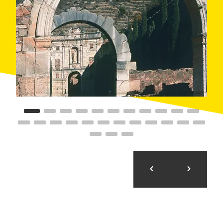
Позднее, благодаря королевской протекции и
собственной славе монастыря, комплекс
увеличился вдвое за счет
нового готического
клуатра
(1333) и еще двенадцати келий. Работы
завершились в 1403 году постройков последнего
клуатра в стиле пламенеющей готики.
XVI, XVII и XVIII века принесли в монастырь дух
классицизма и барокко. Благодаря деятельности и
вкладу монастыря Эскаладеи, началось развитие
культуры и сельского хозяйства, в первую очередь,
виноделия.
Монастырь был заброшен в 1835 году, в ходе
реформ по отчуждению церковной собственности,
и в настоящее время находится в процессе
реставрации.
Можно прогуляться по его территории, посмотреть
на архитектуру фасадов, арки, мощеные дорожки и
стены. Особого внимания заслуживают
фрагменты церкви и большого клуатра
, а также
недавно восстановленная затворническая келья, в