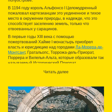
полуострове.
В 1194 году король Альфонсо I Целомудренный
пожаловал картезианцам это уединенное и тихое
место в окружении природы, в надежде, что это
способствует заселению земель, только что
отвоеванных у сарацинов.
В первые годы XIII века с помощью
пожертвований Хайме I монастырь приобрел
власть и юрисдикцию над городами
Ла-Морера-де-
Монтсант
, Гратальопс, Торрожа-дель-Приорат,
Поррера и Вилелья-Альта, которые образовали так
называемый Исторический Приорат.
Картезианцы возвели базовые монастырские
Читать далее
постройки в стиле перехода от романского к
готическому: к ним относятся
церковь Девы
Марии
(1228),
королевский клуатр
(или
máius
),
двенадцать
келий
вокруг него,
капитулярный
зал
,
трапезная
,
маленький клуатр
(
recordationis
)
и несколько часовен, а также служебные
помещения.