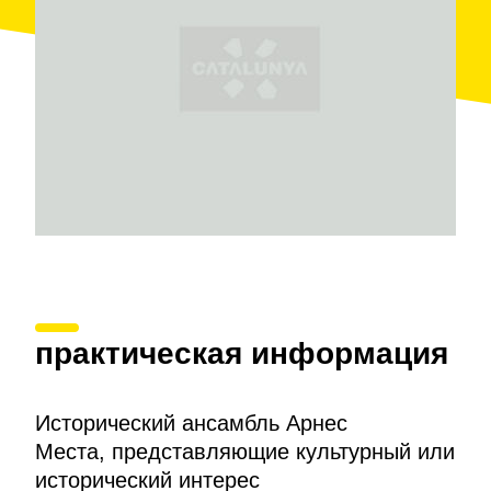
сооружение в готическом стиле с тремя нефами и
боковыми часовнями. Колокольня в виде широкой
башни. Церковь построена на руинах другой,
более древней, апсиду которой можно увидеть на
улице Сан-Антони. Кроме того, в общей сложности
в разных местах города расположено
пять
часовен
, по которым проходит процессия в
Страстную неделю.
Также можно увидеть
следы готического замка
и
полюбоваться на горный массив
Природного
парка Портс
с городской площади.
практическая информация
Исторический ансамбль Арнес
Места, представляющие культурный или
исторический интерес