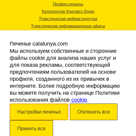
Профессионалы
Каталонское Конгресс-Бюро
Туристическая инфраструктура
Туристические информационные офисы
Печенье catalunya.com
Мы используем собственные и сторонние
файлы cookie для анализа наших услуг и
для показа рекламы, соответствующей
Правовая информация
предпочтениям пользователей на основе
Политика конфиденциальности
профиля, созданного из их привычек в
Cookies
интернете. Более подробную информацию
Доступность
вы можете получить на странице Политики
использования файлов
cookie
.
Авторские права © 2026. Каталонский Туристический Совет. Все права
Настройки печенья
Отклонить все
защищены.
Принять все