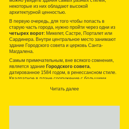
можно увидеть здания самых разных стилей,
некоторые из них обладают высокой
архитектурной ценностью.
В первую очередь, для того чтобы попасть в
старую часть города, нужно пройти через одни из
четырех ворот
: Микелет, Састре, Порталет или
Сардинера. Внутри центральное место занимают
здание Городского совета и церковь Санта-
Магдалена.
Самым примечательным, вне всякого сомнения,
является здание
Городского совета
,
датированное 1584 годом, в ренессансном стиле.
Квадратное в плане сооружение с большими
полукруглыми арками на нижнем этаже,
Читать далее
создающими портик перед входом, и широкими
окнами с классическим орнаментом на первом
этаже. На третьем - несколько проемов в виде
полукруглой арки, а сверху - крыша, отделанная
карнизом и украшенная горгульями.
Что касается
церкви Санта-Магдалена
, это