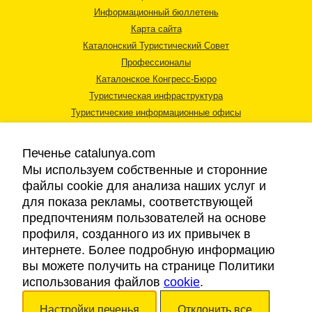
Информационный бюллетень
Карта сайта
Каталонский Туристический Совет
Профессионалы
Каталонское Конгресс-Бюро
Туристическая инфраструктура
Туристические информационные офисы
Печенье catalunya.com
Мы используем собственные и сторонние
файлы cookie для анализа наших услуг и
для показа рекламы, соответствующей
Правовая информация
предпочтениям пользователей на основе
Политика конфиденциальности
профиля, созданного из их привычек в
Cookies
интернете. Более подробную информацию
Доступность
вы можете получить на странице Политики
использования файлов
cookie
.
Авторские права © 2026. Каталонский Туристический Совет. Все права
Настройки печенья
Отклонить все