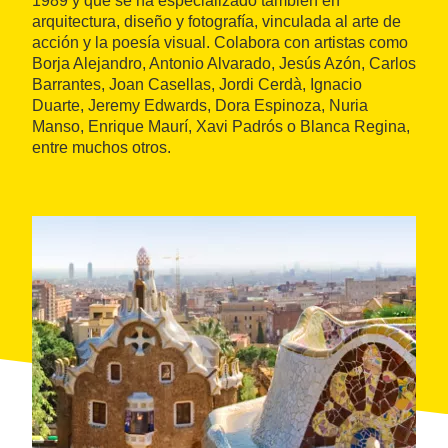
1989 y que se ha especializado también en
arquitectura, diseño y fotografía, vinculada al arte de
acción y la poesía visual. Colabora con artistas como
Borja Alejandro, Antonio Alvarado, Jesús Azón, Carlos
Barrantes, Joan Casellas, Jordi Cerdà, Ignacio
Duarte, Jeremy Edwards, Dora Espinoza, Nuria
Manso, Enrique Maurí, Xavi Padrós o Blanca Regina,
entre muchos otros.