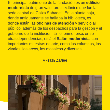
El principal patrimonio de la fundación es un
edificio
modernista
de gran valor arquitectónico que fue la
sede central de Caixa Sabadell. En la planta baja,
donde antiguamente se hallaba la biblioteca, es
donde están las
oficinas de atención
y servicio al
público, además de los despachos para la gestión y el
gobierno de la institución. En el primer piso, entre
otras dependencias, está el
Salón modernista
, con
importantes muestras de arte, como las columnas, los
vitrales, los arcos, los mosaicos y diversas
composiciones pictóricas.
Читать далее
Existe la posibilidad de alquilar tres espacios del
edificio (Salón, Sala de Consejo y Sala Sagrada
Familia) para celebrar cualquier tipo de evento.