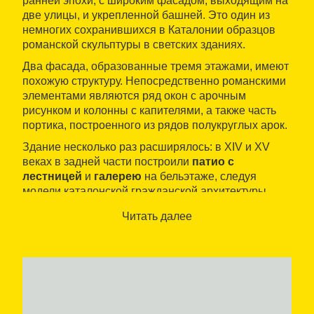
ранней эпохи, с широким фасадом, выходящим на
две улицы, и укрепленной башней. Это один из
немногих сохранившихся в Каталонии образцов
романской скульптуры в светских зданиях.
Два фасада, образованные тремя этажами, имеют
похожую структуру. Непосредственно романскими
элементами являются ряд окон с арочным
рисунком и колонны с капителями, а также часть
портика, построенного из рядов полукруглых арок.
Здание несколько раз расширялось: в XIV и XV
веках в задней части построили
патио с
лестницей
и
галерею
на бельэтаже, следуя
модели каталонской гражданской архитектуры.
Имеет статус
Исторического и художественного
Читать далее
памятника государственного значения
. Сейчас
внутри расположены офисы Торговой палаты и
Банка Каталонии.