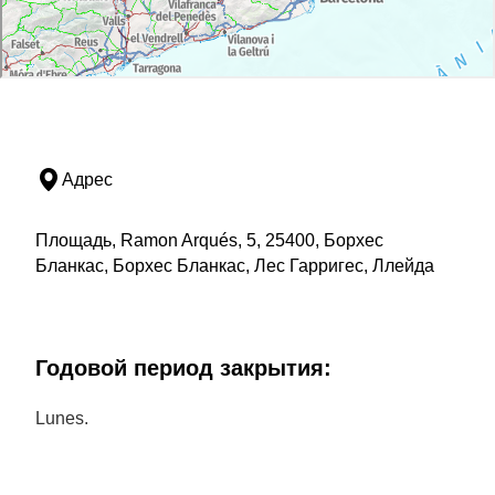
Адрес
Площадь, Ramon Arqués, 5, 25400, Борхес
Бланкас, Борхес Бланкас, Лес Гарригес, Ллейда
Годовой период закрытия:
Lunes.