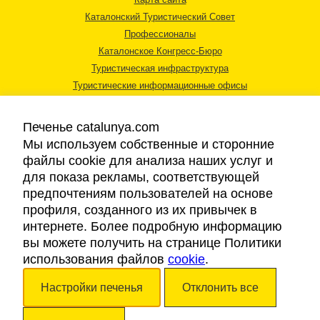
Каталонский Туристический Совет
Профессионалы
Каталонское Конгресс-Бюро
Туристическая инфраструктура
Туристические информационные офисы
Печенье catalunya.com
Мы используем собственные и сторонние
файлы cookie для анализа наших услуг и
для показа рекламы, соответствующей
Правовая информация
предпочтениям пользователей на основе
Политика конфиденциальности
профиля, созданного из их привычек в
Cookies
интернете. Более подробную информацию
Доступность
вы можете получить на странице Политики
использования файлов
cookie
.
Авторские права © 2026. Каталонский Туристический Совет. Все права
Настройки печенья
Отклонить все
защищены.