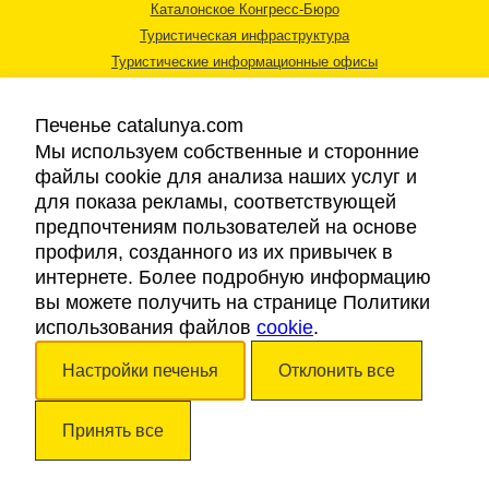
Каталонское Конгресс-Бюро
Туристическая инфраструктура
Туристические информационные офисы
Печенье catalunya.com
Мы используем собственные и сторонние
файлы cookie для анализа наших услуг и
для показа рекламы, соответствующей
Правовая информация
предпочтениям пользователей на основе
Политика конфиденциальности
профиля, созданного из их привычек в
Cookies
интернете. Более подробную информацию
Доступность
вы можете получить на странице Политики
использования файлов
cookie
.
Авторские права © 2026. Каталонский Туристический Совет. Все права
Настройки печенья
Отклонить все
защищены.
Принять все