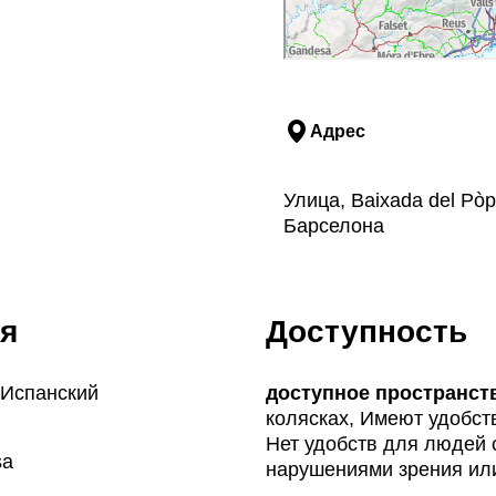
Адрес
Улица, Baixada del Pòp
Барселона
я
Доступность
 Испанский
доступное пространст
колясках, Имеют удобст
Нет удобств для людей 
sa
нарушениями зрения ил