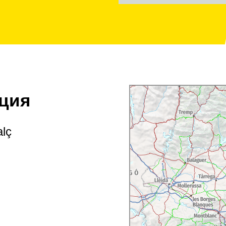
ция
alç