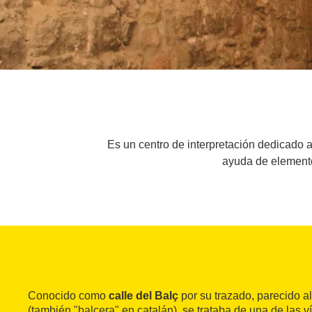
Es un centro de interpretación dedicado 
ayuda de elementos
Conocido como
calle del Balç
por su trazado, parecido 
(también "balcera" en catalán), se trataba de una de las 