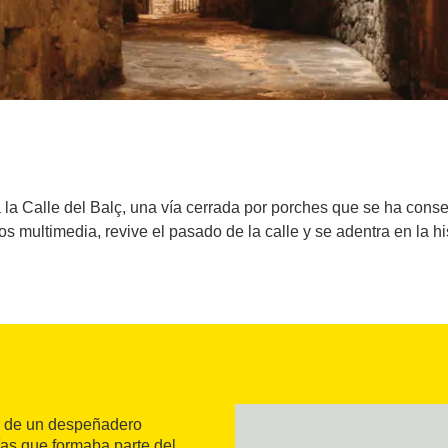
a la Calle del Balç, una vía cerrada por porches que se ha con
 multimedia, revive el pasado de la calle y se adentra en la h
al de un despeñadero
vías que formaba parte del