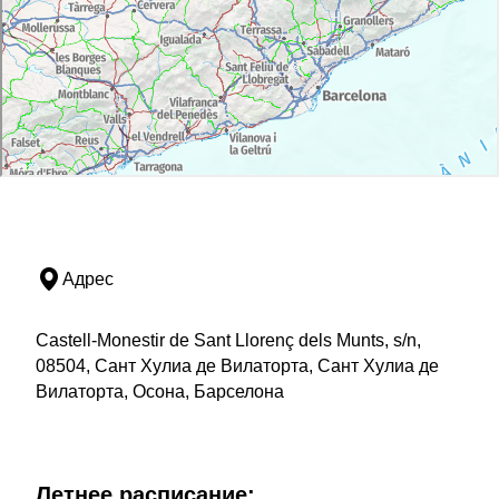
Адрес
Castell-Monestir de Sant Llorenç dels Munts, s/n,
08504, Сант Хулиа де Вилаторта, Сант Хулиа де
Вилаторта, Осона, Барселона
Летнее расписание: