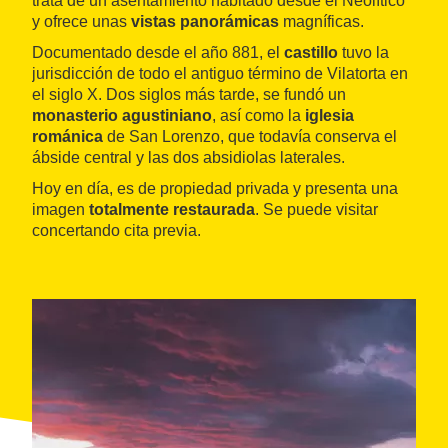
trata de un asentamiento habitado desde el Neolítico
y ofrece unas
vistas panorámicas
magníficas.
Documentado desde el año 881, el
castillo
tuvo la
jurisdicción de todo el antiguo término de Vilatorta en
el siglo X. Dos siglos más tarde, se fundó un
monasterio agustiniano
, así como la
iglesia
románica
de San Lorenzo, que todavía conserva el
ábside central y las dos absidiolas laterales.
Hoy en día, es de propiedad privada y presenta una
imagen
totalmente restaurada
. Se puede visitar
concertando cita previa.