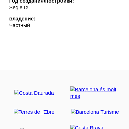
Год создания/постройки:
Segle IX
владение:
Частный