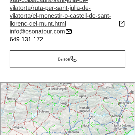
sau-collsacabra/sant-julia-de-
vilatorta/ruta-per-sant-julia-de-
vilatorta/el-monestir-o-castell-de-sant-
llorenc-del-munt.html
info@osonatour.com
649 131 172
Вызов