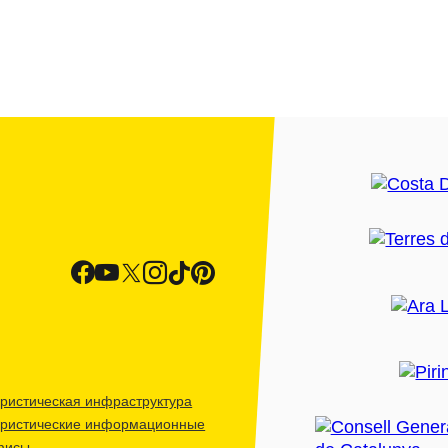
ристическая инфраструктура
уристические информационные
фисы