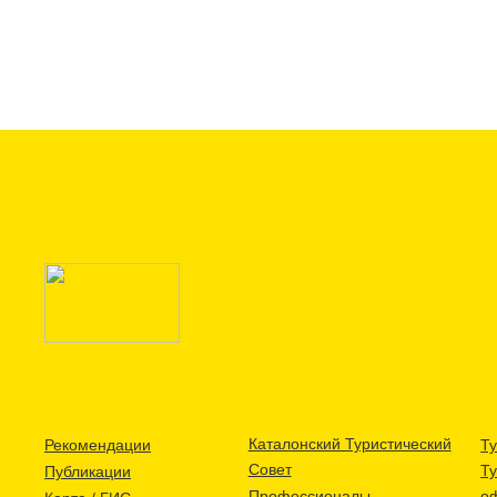
Каталонский Туристический
Рекомендации
Ту
Совет
Т
Публикации
Профессионалы
о