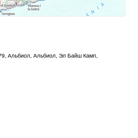
3479, Альбиол, Альбиол, Эл Байш Камп,