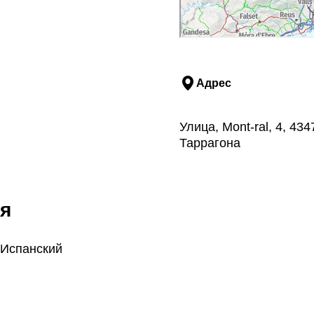
Адрес
Улица, Mont-ral, 4, 4
Таррагона
я
 Испанский