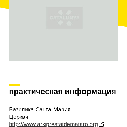
Санта-Мария
, в котором хранится наследие
базилики, архив города
Матаро
, библиотека и
отдел периодики. В базилике можно увидеть
ценные образцы живописи, например, роспись и
убранство часовни
Скорбей
работы Антони
Виладомата или зала собраний
Конгрегации
Скорбей
в ризнице.
практическая информация
Базилика Санта-Мария
Церкви
http://www.arxiprestatdemataro.org