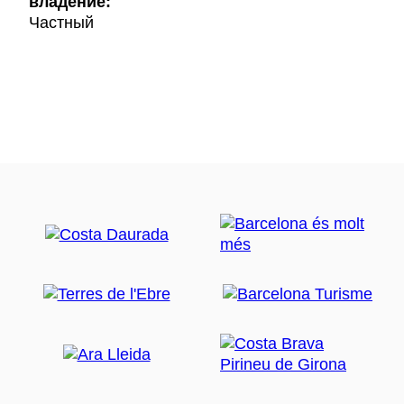
владение:
Частный