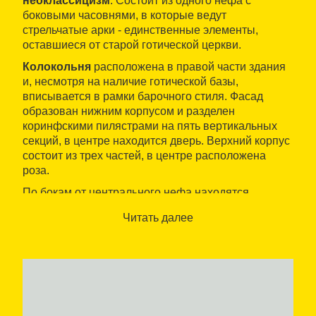
неоклассицизм
. Состоит из одного нефа с
боковыми часовнями, в которые ведут
стрельчатые арки - единственные элементы,
оставшиеся от старой готической церкви.
Колокольня
расположена в правой части здания
и, несмотря на наличие готической базы,
вписывается в рамки барочного стиля. Фасад
образован нижним корпусом и разделен
коринфскими пилястрами на пять вертикальных
секций, в центре находится дверь. Верхний корпус
состоит из трех частей, в центре расположена
роза.
По бокам от центрального нефа находятся
баптистерий
и часовни, посвященные разным
Читать далее
святым. Вокруг храма, на территории некрополя
раннехристианской эпохи, обнаружены
захоронения позднего средневековья
, а
позднее на том же месте нашли две
могилы
позднероманской эпохи
.
В прилегающем здании находится
Музей-архив