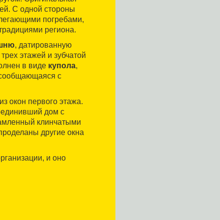
тей. С одной стороны
илегающими погребами,
традициями региона.
шню
, датированную
 трех этажей и зубчатой
олнен в виде
купола
,
е сообщающаяся с
з окон первого этажа.
оединивший дом с
рамленный клинчатыми
 проделаны другие окна
рганизации, и оно