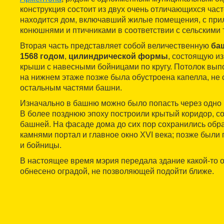
конструкция состоит из двух очень отличающихся час
находится дом, включавший жилые помещения, с пр
конюшнями и птичниками в соответствии с сельскими 
Вторая часть представляет собой величественную
ба
1568 годом
,
цилиндрической формы
, состоящую из
крыши с навесными бойницами по кругу. Потолок вып
на нижнем этаже позже была обустроена капелла, н
остальным частями башни.
Изначально в башню можно было попасть через одно и
В более позднюю эпоху построили крытый коридор, с
башней. На фасаде дома до сих пор сохранились об
камнями портал и главное окно XVI века; позже были
и бойницы.
В настоящее время мэрия передала здание какой-то о
обнесено оградой, не позволяющей подойти ближе.