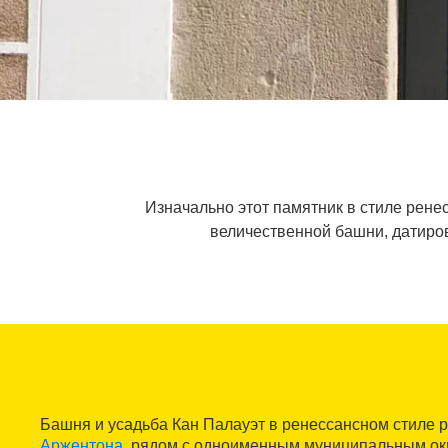
Изначально этот памятник в стиле рене
величественной башни, датиров
Башня и усадьба Кан Палауэт в ренессансном стиле 
Аржентона
, рядом с одноименным муниципальным ок