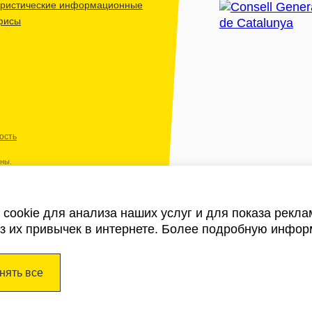
уристические информационные
фисы
ость
ены.
cookie для анализа наших услуг и для показа рекл
из их привычек в интернете. Более подробную инфор
нять все