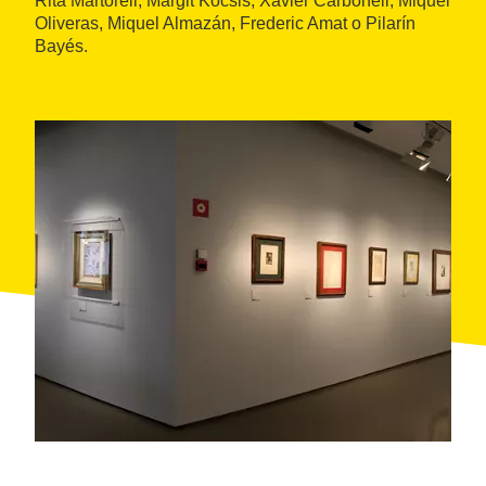
Rita Martorell, Margit Kocsis, Xavier Carbonell, Miquel
Oliveras, Miquel Almazán, Frederic Amat o Pilarín
Bayés.