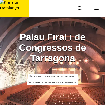
перейти
к
содержанию
Palau Firal i de
Congressos de
Tarragona
Организуйте коллективное мероприятие
Организуйте корпоративное мероприятие