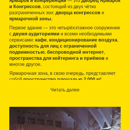
ярмарок и конференций
— это
Дворец Ярмарок
и Конгрессов
, состоящий из двух чётко
разграниченных зон:
дворца конгрессов
и
ярмарочной зоны
.
Первое здание — это четырёхэтажное сооружение
с
двумя аудиториями
и всеми необходимыми
сервисами:
кафе
,
кондиционирование воздуха
,
доступность для лиц с ограниченной
подвижностью
,
беспроводной интернет
,
пространства для кейтеринга и приёмов
и
многое другое.
Ярмарочная зона, в свою очередь, представляет
собой
пространство площадью 2 000 м²
,
предназначенное для самых разнообразных
Читать далее
мероприятий: от
выставок до торжественных
церемоний и шоу
. Она окружена
наружной
зоной более 3 000 м²
.
Обе зоны предлагают полный спектр
дополнительных услуг:
перевод, кейтеринг,
аудиовизуальное оборудование,