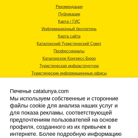
Рекомендации
Публикации
Карта / ГИС
Информационный бюллетень
Карта сайта
Каталонский Туристический Совет
Профессионалы
Каталонское Конгресс-Бюро
Туристическая инфраструктура
Туристические информационные офисы
Печенье catalunya.com
Мы используем собственные и сторонние
файлы cookie для анализа наших услуг и
для показа рекламы, соответствующей
Правовая информация
предпочтениям пользователей на основе
Политика конфиденциальности
профиля, созданного из их привычек в
Cookies
интернете. Более подробную информацию