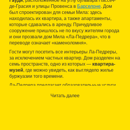
Гауди
, расположенное на углу бульвара Пассеч-
де-Грасия и улицы Провенса в
Барселоне
. Дом
был спроектирован для семьи Мила: здесь
находилась их квартира, а также апартаменты,
которые сдавались в аренду. Причудливое
сооружение пришлось не по вкусу жителям города
и они прозвали дом Мила «Ла-Педрера», что в
переводе означает «каменоломня».
Гости могут посетить все интерьеры Ла-Педреры,
за исключением частных квартир. Дом разделен на
семь пространств, одно из которых —
квартира-
музей
, где можно увидеть, как выглядело жилье
буржуазии того времени.
Ла-Педрера предлагает образовательные услуги
для школ, а также сдает в аренду интерьеры,
Читать далее
среди которых
конференц-зал
,
зал Гауди
и
мансарда
— комфортабельные помещения с
необходимым техническим оснащением для
проведения встреч, конгрессов, семинаров,
собраний, дискуссий, концертов, танцевальных
вечеров и ужинов, а также других мероприятий.