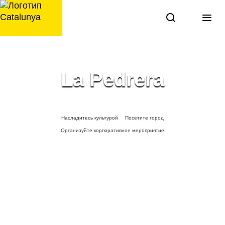
перейти
к
содержанию
La Pedrera
Насладитесь культурой
Посетите город
Организуйте корпоративное мероприятие