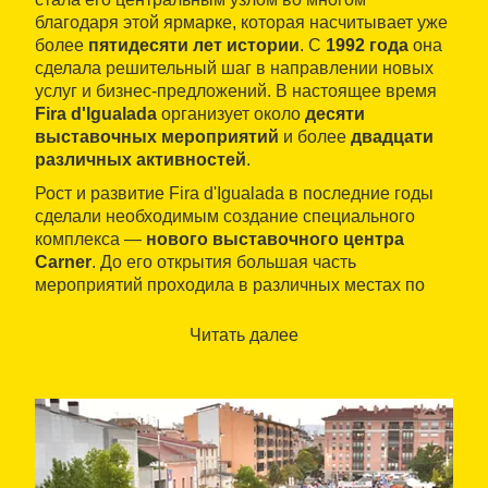
благодаря этой ярмарке, которая насчитывает уже
более
пятидесяти лет истории
. С
1992 года
она
сделала решительный шаг в направлении новых
услуг и бизнес-предложений. В настоящее время
Fira d'Igualada
организует около
десяти
выставочных мероприятий
и более
двадцати
различных активностей
.
Рост и развитие Fira d'Igualada в последние годы
сделали необходимым создание специального
комплекса —
нового выставочного центра
Carner
. До его открытия большая часть
мероприятий проходила в различных местах по
всему городу.
Читать далее
Без сомнения, самым важным событием является
Сентябрьская ярмарка
—
многопрофильная
выставка
с
более чем полувековой историей
,
объединяющая предприятия и услуги со всего
региона.
Тесно связанный с индустриальной традицией