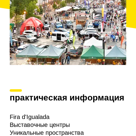
Игуалады,
Музей кожи
является одной из главных
туристических достопримечательностей города.
Также стоит пройтись по
индустриальному
маршруту
— прогулке, которая рассказывает об
историческом развитии промышленности в городе
до наших дней.
И, конечно, нельзя покинуть город, не заглянув в
Cal Ble
— элегантное и современное
пространство с
высококлассным ресторанным
обслуживанием
, которое стало одним из центров
общественной жизни Игуалады.
практическая информация
Fira d'Igualada
Выставочные центры
Уникальные пространства