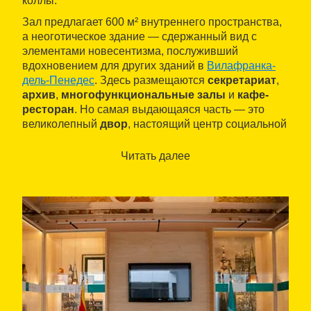
коллы.
Зал предлагает 600 м² внутреннего пространства,
а неоготическое здание — сдержанный вид с
элементами новесентизма, послуживший
вдохновением для других зданий в
Вилафранка-
дель-Пенедес
. Здесь размещаются
секретариат
,
архив
,
многофункциональные залы
и
кафе-
ресторан
. Но самая выдающаяся часть — это
великолепный
двор
, настоящий центр социальной
жизни.
Читать далее