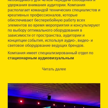
удержания внимания аудитории. Компания
располагает командой технических специалистов и
креативных профессионалов, которые
обеспечивают бесперебойную работу всех
элементов во время мероприятия и консультируют
по выбору оптимального оборудования в
зависимости от пространства, аудитории и
концепции события, используя аудио-, видео- и
световое оборудование ведущих брендов.
Компания имеет специализированный отдел по
стационарным аудиовизуальным
инсталляциям
и
системам контроля доступа и
вместимости
. Также VA361 разрабатывает
Читать далее
индивидуальные стенды и сценографию
благодаря собственным столярному и печатному
подразделениям, а также предлагает услуги 2D- и
3D-дизайна, виртуальной и дополненной
реальности.
VA361 осуществляет комплексное управление
проектами, назначая
Project Manager
в качестве