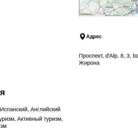
Адрес
Проспект, d'Alp, 8, 3,
Жирона
я
 Испанский, Английский
уризм, Активный туризм,
изм