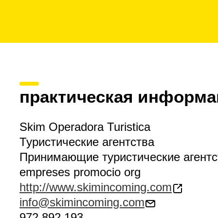
практическая информа
Skim Operadora Turistica
Туристические агентства
Принимающие туристические агентс
empreses promocio org
http://www.skimincoming.com
info@skimincoming.com
972 892 193