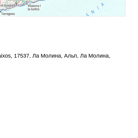
 baixos, 17537, Ла Молина, Альп, Ла Молина,