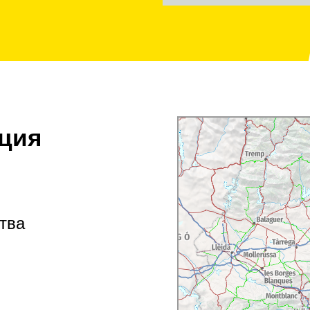
ция
тва