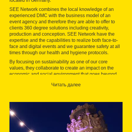
located in Germany.
SEE Network combines the local knowledge of an
experienced DMC with the business model of an
event agency and therefore they are able to offer to
clients 360 degree solutions including creativity,
production and conception. SEE Network have the
expertise and the capabilities to realize both face-to-
face and digital events and we guarantee safety at all
times through our health and hygiene protocols.
By focusing on sustainability as one of our core
values, they collaborate to create an impact on the
economic and social environment that goes beyond
the event itself. SEE Network work for all sectors, with
Читать далее
a focus on Automotive, Insurance and Pharma