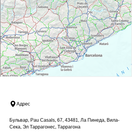
Адрес
Бульвар, Pau Casals, 67, 43481, Ла Пинеда, Вила-
Сека, Эл Таррагонес, Таррагона