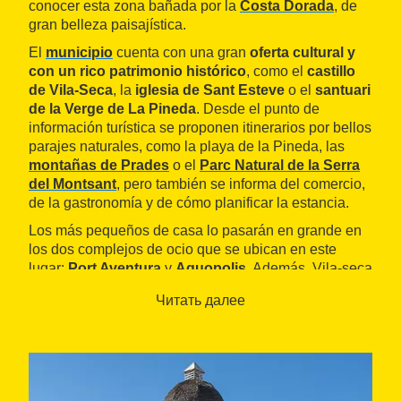
conocer esta zona bañada por la
Costa Dorada
, de
gran belleza paisajística.
El
municipio
cuenta con una gran
oferta cultural y
con un rico patrimonio histórico
, como el
castillo
de Vila-Seca
, la
iglesia de Sant Esteve
o el
santuari
de la Verge de La Pineda
. Desde el punto de
información turística se proponen itinerarios por bellos
parajes naturales, como la playa de la Pineda, las
montañas de Prades
o el
Parc Natural de la Serra
del Montsant
, pero también se informa del comercio,
de la gastronomía y de cómo planificar la estancia.
Los más pequeños de casa lo pasarán en grande en
los dos complejos de ocio que se ubican en este
lugar:
Port Aventura
y
Aquopolis
. Además, Vila-seca
tiene el sello de calidad como
Destino de Turismo
Читать далее
Familiar
, que ofrece un amplio abanico de
alojamientos, restaurantes, comercios y servicios
preparados con instalaciones y recursos de calidad
necesarios para recibir a las familias.