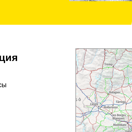
ция
сы