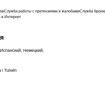
ов
Служба работы с претензиями и жалобами
Служба брони
 в Интернет
я
 Испанский, Немецкий,
 i Tuixén