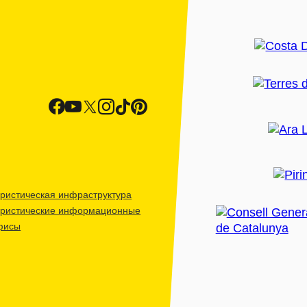
ристическая инфраструктура
уристические информационные
фисы