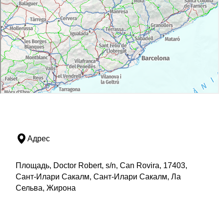
Адрес
Площадь, Doctor Robert, s/n, Can Rovira, 17403,
Сант-Илари Сакалм, Сант-Илари Сакалм, Ла
Сельва, Жирона