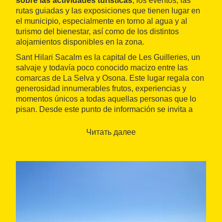
sobre las actividades turísticas
, los eventos, las
rutas guiadas y las exposiciones que tienen lugar en
el municipio, especialmente en torno al agua y al
turismo del bienestar, así como de los distintos
alojamientos disponibles en la zona.
Sant Hilari Sacalm es la capital de Les Guilleries, un
salvaje y todavía poco conocido macizo entre las
comarcas de La Selva y Osona. Este lugar regala con
generosidad innumerables frutos, experiencias y
momentos únicos a todas aquellas personas que lo
pisan. Desde este punto de información se invita a
descubrir la villa
en todas sus vertientes y se
proponen
rutas guiadas
y varias visitas a lugares de
Читать далее
interés.