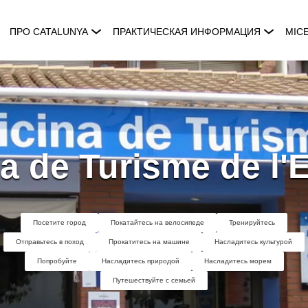
ПРО CATALUNYA
ПРАКТИЧЕСКАЯ ИНФОРМАЦИЯ
MIC
a de Turisme de l'E
Посетите город
Покатайтесь на велосипеде
Тренируйтесь
Отправьтесь в поход
Прокатитесь на машине
Насладитесь культурой
Попробуйте
Насладитесь природой
Насладитесь морем
Путешествуйте с семьей