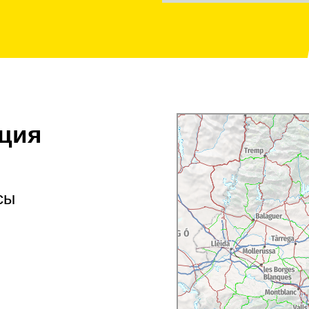
ция
сы