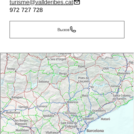
turisme@vallderibes.cat
972 727 728
Вызов