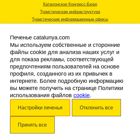
Каталонское Конгресс-Бюро
Туристическая инфраструктура
Туристические информационные офисы
Печенье catalunya.com
Мы используем собственные и сторонние
файлы cookie для анализа наших услуг и
для показа рекламы, соответствующей
Правовая информация
предпочтениям пользователей на основе
Политика конфиденциальности
профиля, созданного из их привычек в
Cookies
интернете. Более подробную информацию
Доступность
вы можете получить на странице Политики
использования файлов
cookie
.
Авторские права © 2026. Каталонский Туристический Совет. Все права
Настройки печенья
Отклонить все
защищены.
Принять все