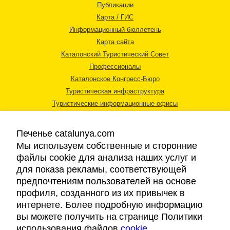
Публикации
Карта / ГИС
Информационный бюллетень
Карта сайта
Каталонский Туристический Совет
Профессионалы
Каталонское Конгресс-Бюро
Туристическая инфраструктура
Туристические информационные офисы
Печенье catalunya.com
Мы используем собственные и сторонние
файлы cookie для анализа наших услуг и
для показа рекламы, соответствующей
Правовая информация
предпочтениям пользователей на основе
Политика конфиденциальности
профиля, созданного из их привычек в
Cookies
интернете. Более подробную информацию
Доступность
вы можете получить на странице Политики
использования файлов
cookie
.