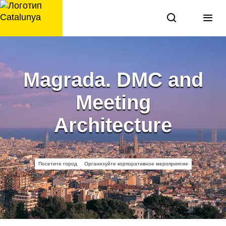
перейти
к
содержанию
Magrada. DMC and
Meeting
Architecture
Посетите город
Организуйте корпоративное мероприятие