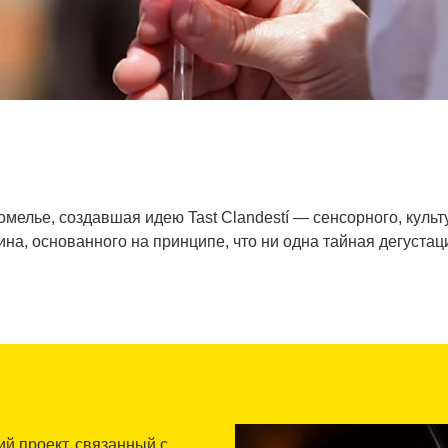
елье, создавшая идею Tast Clandestí — сенсорного, культ
на, основанного на принципе, что ни одна тайная дегустац
й проект, связанный с