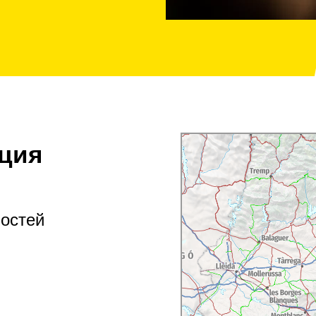
ция
ностей