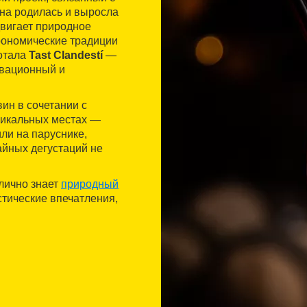
 она родилась и выросла
двигает природное
трономические традиции
ботала
Tast Clandestí
—
овационный и
ин в сочетании с
никальных местах —
ли на паруснике,
тайных дегустаций не
лично знает
природный
стические впечатления,