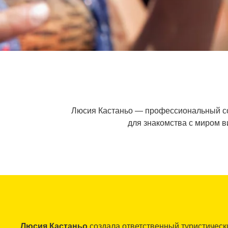
Люсия Кастаньо — профессиональный сом
для знакомства с миром ви
Люсия Кастаньо
создала ответственный туристически