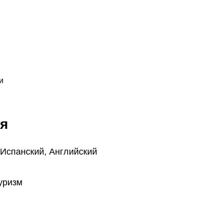
и
я
 Испанский, Английский
уризм