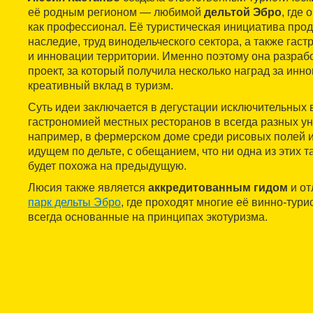
её родным регионом — любимой
дельтой Эбро
, где
как профессионал. Её туристическая инициатива про
наследие, труд винодельческого сектора, а также гас
и инновации территории. Именно поэтому она разра
проект, за который получила несколько наград за инн
креативный вклад в туризм.
Суть идеи заключается в дегустации исключительных в
гастрономией местных ресторанов в всегда разных у
например, в фермерском доме среди рисовых полей и
идущем по дельте, с обещанием, что ни одна из этих 
будет похожа на предыдущую.
Люсия также является
аккредитованным гидом
и от
парк дельты Эбро
, где проходят многие её винно-тури
всегда основанные на принципах экотуризма.