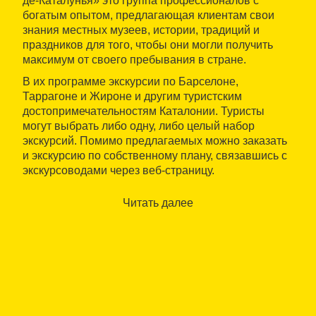
де-Каталунья» это группа профессионалов с
богатым опытом, предлагающая клиентам свои
знания местных музеев, истории, традиций и
праздников для того, чтобы они могли получить
максимум от своего пребывания в стране.
В их программе экскурсии по Барселоне,
Таррагоне и Жироне и другим туристским
достопримечательностям Каталонии. Туристы
могут выбрать либо одну, либо целый набор
экскурсий. Помимо предлагаемых можно заказать
и экскурсию по собственному плану, связавшись с
экскурсоводами через веб-страницу.
< p>«Гиес-де-Каталунья» организуют первое
Читать далее
знакомство со столицей во время трехчасовой
прогулки по городу, могут показать только
средневековую Барселону или город эпохи
модернизма, проведут по музеям.
Можно познакомиться с Таррагоной и Жироной,
пройдя разными маршрутами, которые приблизят
нас к римскому прошлому города Таррако,