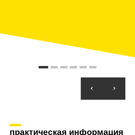
взглянуть на общины цистерцианцев Сантес-
Креус, Поблет и Вальбона-де-лес-Монжес,
почувствовать море и горы Жироны, обязательно
увидеть Эстартит, Порт-Льигат, Бесалу или
Ульястрет.
практическая информация