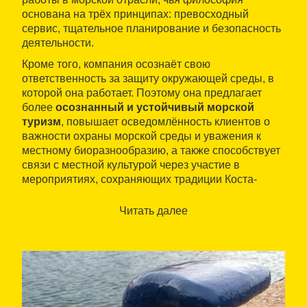
основана на трёх принципах: превосходный
сервис, тщательное планирование и безопасность
деятельности.
Кроме того, компания осознаёт свою
ответственность за защиту окружающей среды, в
которой она работает. Поэтому она предлагает
более
осознанный и устойчивый морской
туризм
, повышает осведомлённость клиентов о
важности охраны морской среды и уважения к
местному биоразнообразию, а также способствует
связи с местной культурой через участие в
мероприятиях, сохраняющих традиции Коста-
Бравы.
Читать далее
Компания организует всевозможные
развлекательные, культурные и гастрономические
мероприятия, а также морские события, чтобы
клиенты могли насладиться своей страстью:
морем, красотой
Costa Brava
и, в частности,
побережьем
Baix Empordà
.