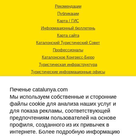
Рекомендации
Публикации
Карта / ГИС
Информационный бюллетень
Карта сайта
Каталонский Туристический Совет
Профессионалы
Каталонское Конгресс-Бюро
Туристическая инфраструктура
Туристические информационные офисы
Печенье catalunya.com
Мы используем собственные и сторонние
файлы cookie для анализа наших услуг и
для показа рекламы, соответствующей
Правовая информация
предпочтениям пользователей на основе
Политика конфиденциальности
профиля, созданного из их привычек в
Cookies
интернете. Более подробную информацию