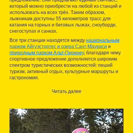
который можно приобрести на любой из станций и
использовать на всех трёх. Таким образом,
лыжникам доступны 55 километров трасс для
катания на горных и беговых лыжах, сноуборде,
снегоступах и санках.
Все три станции находятся между
национальным
парком Айгуэстортес и озера Сант-Мауриси
и
природным парком Альт-Пиринеу
, благодаря чему
спортивное предложение дополняется широким
спектром туристических возможностей: пеший
туризм, активный отдых, культурные маршруты и
гастрономия.
Читать далее