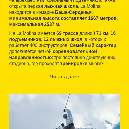
четырехместный кресельный подъемник, а также
открыта первая
лыжная школа
. La Molina
находится в комарке
Баша-Серданья
,
минимальная высота составляет 1667 метров
,
максимальная 2537 м
.
На La Molina имеется
69 трасса
длиной
71 км
,
16
подъемников, 12 лыжных школ
, в которых
работает 400 инструкторов.
Семейный характер
дополняется четкой
соревновательной
направленностью
: три постоянно действующих
стадиона, где проходят
тренировки
многих
клубов, а также состязания и мероприятия,
имеющие отношение к миру снега.
Читать далее
Летом в отеле La Molina работает
отремонтированный
байк-парк
для велосипедных
прогулок.