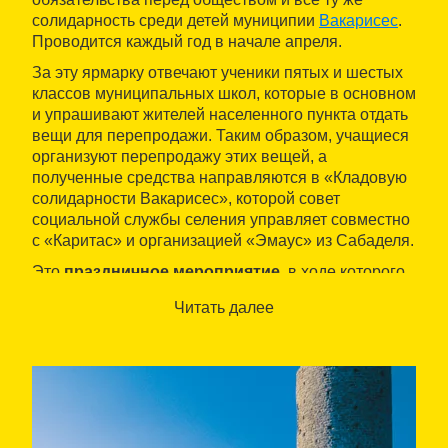
солидарность среди детей муниципии
Вакарисес
.
Проводится каждый год в начале апреля.
За эту ярмарку отвечают ученики пятых и шестых
классов муниципальных школ, которые в основном
и упрашивают жителей населенного пункта отдать
вещи для перепродажи. Таким образом, учащиеся
организуют перепродажу этих вещей, а
полученные средства направляются в «Кладовую
солидарности Вакарисес», которой совет
социальной службы селения управляет совместно
с «Каритас» и организацией «Эмаус» из Сабаделя.
Это
праздничное мероприятие
, в ходе которого
дети
проходят шествием
по селению в
Читать далее
сопровождении великанов и группы
барабанщиков. Праздник также дополняется
другими мероприятиями, например, концертами.