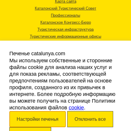
Карта сайта
Каталонский Туристический Совет
Профессионалы
Каталонское Конгресс-Бюро
Туристическая инфраструктура
Туристические информационные офисы
Печенье catalunya.com
Мы используем собственные и сторонние
файлы cookie для анализа наших услуг и
для показа рекламы, соответствующей
Правовая информация
предпочтениям пользователей на основе
Политика конфиденциальности
профиля, созданного из их привычек в
Cookies
интернете. Более подробную информацию
Доступность
вы можете получить на странице Политики
использования файлов
cookie
.
Авторские права © 2026. Каталонский Туристический Совет. Все права
Настройки печенья
Отклонить все
защищены.