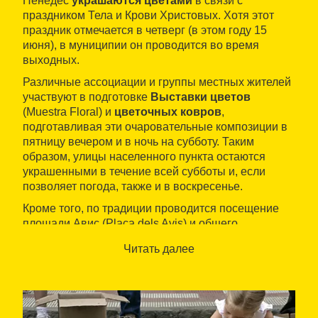
Пенедес
украшаются цветами
в связи с
праздником Тела и Крови Христовых. Хотя этот
праздник отмечается в четверг (в этом году 15
июня), в муниципии он проводится во время
выходных.
Различные ассоциации и группы местных жителей
участвуют в подготовке
Выставки цветов
(Muestra Floral) и
цветочных ковров
,
подготавливая эти очаровательные композиции в
пятницу вечером и в ночь на субботу. Таким
образом, улицы населенного пункта остаются
украшенными в течение всей субботы и, если
позволяет погода, также и в воскресенье.
Кроме того, по традиции проводится посещение
площади Авис (Plaça dels Avis) и общего
источника, где можно посмотреть представление
Читать далее
«Танцующее яйцо»
(L'ou com balla), что является
вековой традицией.