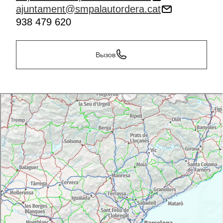
ajuntament@smpalautordera.cat
938 479 620
Вызов