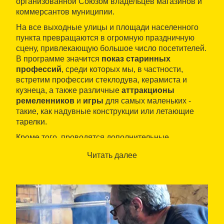
организованной Союзом владельцев магазинов и
коммерсантов муниципии.
На все выходные улицы и площади населенного
пункта превращаются в огромную праздничную
сцену, привлекающую большое число посетителей.
В программе значится
показ старинных
профессий
, среди которых мы, в частности,
встретим профессии стеклодува, керамиста и
кузнеца, а также различные
аттракционы
ремеленников
и
игры
для самых маленьких -
такие, как надувные конструкции или летающие
тарелки.
Кроме того, проводятся дополнительные
мероприятия, такие как выставки виниловых
Читать далее
транспортных средств, танцевальные и
театральные представления, а также концерты.