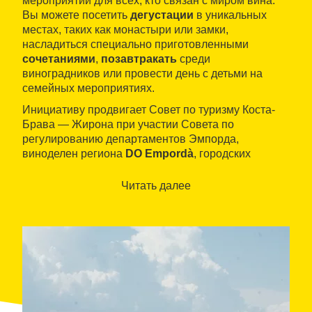
мероприятий для всех, кто связан с миром вина.
Вы можете посетить
дегустации
в уникальных
местах, таких как монастыри или замки,
насладиться специально приготовленными
сочетаниями
,
позавтракать
среди
виноградников или провести день с детьми на
семейных мероприятиях.
Инициативу продвигает Совет по туризму Коста-
Брава — Жирона при участии Совета по
регулированию департаментов Эмпорда,
виноделен региона
DO Empordà
, городских
советов и туристических компаний региона.
Читать далее
Таким образом, любителям вина предлагается
широкий выбор организованных мероприятий,
чтобы познакомиться с окрестностями и местными
винами
.