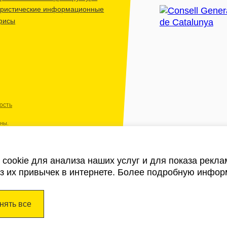
уристические информационные
фисы
ость
ены.
cookie для анализа наших услуг и для показа рекл
из их привычек в интернете. Более подробную инфор
нять все