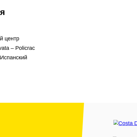
я
й центр
ata – Policrac
 Испанский