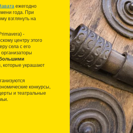
Навата
ежегодно
емени года. При
му взглянуть на
Primavera) -
ескому центру этого
еру села с его
, организаторы
большими
в
, которые украшают
рганизуются
ономические конкурсы,
церты и театральные
мьи.