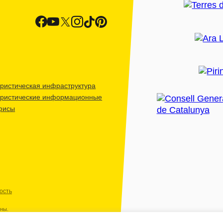
ристическая инфраструктура
уристические информационные
фисы
ость
ены.