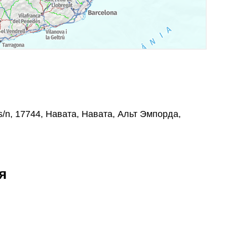
 s/n, 17744, Навата, Навата, Альт Эмпорда,
я