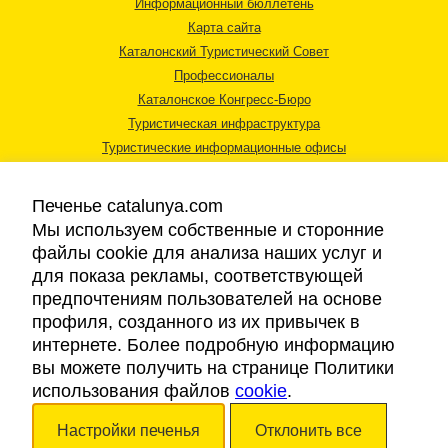
Информационный бюллетень
Карта сайта
Каталонский Туристический Совет
Профессионалы
Каталонское Конгресс-Бюро
Туристическая инфраструктура
Туристические информационные офисы
Печенье catalunya.com
Мы используем собственные и сторонние
файлы cookie для анализа наших услуг и
для показа рекламы, соответствующей
Правовая информация
предпочтениям пользователей на основе
Политика конфиденциальности
профиля, созданного из их привычек в
Cookies
интернете. Более подробную информацию
Доступность
вы можете получить на странице Политики
использования файлов
cookie
.
Авторские права © 2026. Каталонский Туристический Совет. Все права
Настройки печенья
Отклонить все