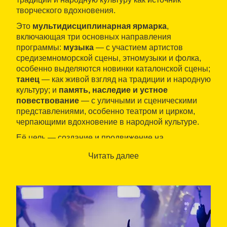
творческого вдохновения.
Это
мультидисциплинарная ярмарка
,
включающая три основных направления
программы:
музыка
— с участием артистов
средиземноморской сцены, этномузыки и фолка,
особенно выделяются новинки каталонской сцены;
танец
— как живой взгляд на традиции и народную
культуру; и
память, наследие и устное
повествование
— с уличными и сценическими
представлениями, особенно театром и цирком,
черпающими вдохновение в народной культуре.
Её цель — создание и продвижение на
национальном и международном уровнях
Читать далее
проектов, которые
соединяют современную и
народную культуру
. Для этого
профессиональный сектор
располагает
пространством для встреч и обмена опытом, с
возможностью установления контактов и
заключения контрактов как в сфере
исполнительского искусства, так и музыки.