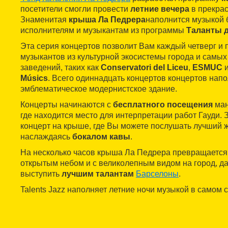
посетители смогли провести
летние вечера
в прекра
Знаменитая
крыша Ла Педрера
наполнится музыкой 
исполнителям и музыкантам из программы
Таланты 
Эта серия концертов позволит Вам каждый четверг и 
музыкантов из культурной экосистемы города и самы
заведений, таких как
Conservatori del Liceu
,
ESMUC
Músics
. Всего одиннадцать концертов концертов напо
эмблематическое модернистское здание.
Концерты начинаются с
бесплатного посещения
ман
где находится место для интерпретации работ Гауди. 
концерт на крыше, где Вы можете послушать лучший 
наслаждаясь
бокалом кавы
.
На несколько часов крыша Ла Педрера превращается
открытым небом и с великолепным видом на город, д
выступить
лучшим талантам
Барселоны
.
Talents Jazz наполняет летние ночи музыкой в самом