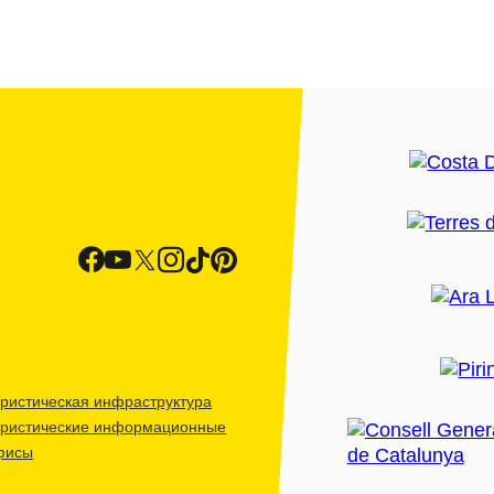
ристическая инфраструктура
уристические информационные
фисы