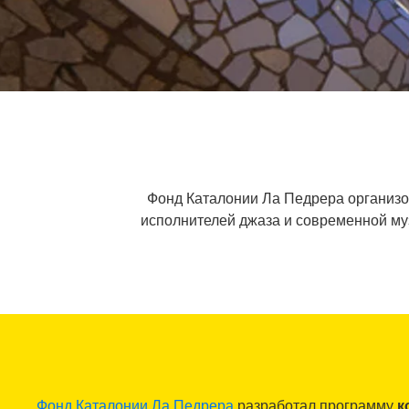
Фонд Каталонии Ла Педрера организов
исполнителей джаза и современной му
Фонд Каталонии Ла Педрера
разработал программу
к