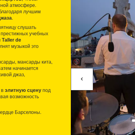
сной атмосфере.
благодаря лучшим
джаза
.
пятницу слушать
х престижных учебных
и
Taller de
лнят музыкой это
сарды, мансарды кита,
Затем начинается
живой джаз,
 в
элитную сцену
под
авая возможность
 сердце Барселоны.