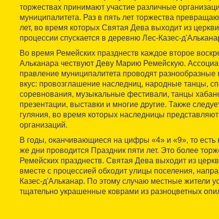
торжествах принимают участие различные организаци
муниципалитета. Раз в пять лет торжества превращаю
лет, во время которых Святая Дева выходит из церкв
процессии спускается в деревню Лес-Казес-д'Алькана
Во время Ремейских празднеств каждое второе воскр
Альканара чествуют Деву Марию Ремейскую. Ассоциац
правление муниципалитета проводят разнообразные 
вкус: провозглашение наследниц, народные танцы, с
соревнования, музыкальные фестивали, танцы хабан
презентации, выставки и многие другие. Также следу
гуляния, во время которых наследницы представляют
организаций.
В годы, оканчивающиеся на цифры «4» и «9», то есть к
же дни проводится Праздник пяти лет. Это более тор
Ремейских празднеств. Святая Дева выходит из церкв
вместе с процессией обходит улицы поселения, напра
Казес-д'Альканар. По этому случаю местные жители у
тщательно украшенные коврами из разноцветных опи