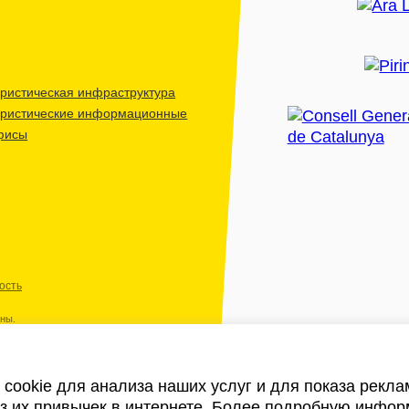
ристическая инфраструктура
уристические информационные
фисы
ость
ены.
cookie для анализа наших услуг и для показа рекл
из их привычек в интернете. Более подробную инфор