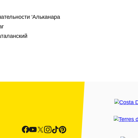
ательности 'Альканара
ar
аталанский