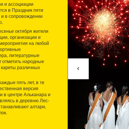
и и ассоциации
тся в Праздник пяти
и и в сопровождении
р.
есенье октября жители
ии, организации и
мероприятия на любой
портивные
ера, литературные
ет отметить народные
 кареты различных
аждые пять лет, в те
жественная версия
и в центре Альканара и
вляясь в деревню Лес-
станавливают алтари,
лок.