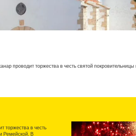
канар проводит торжества в честь святой покровительницы
т торжества в честь
и Ремейской. В