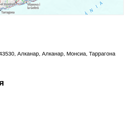
, 43530, Алканар, Алканар, Монсиа, Таррагона
я