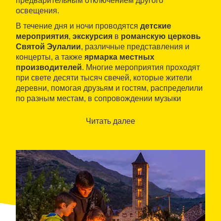
предварительным отключением другого
освещения.
В течение дня и ночи проводятся
детские
мероприятия
,
экскурсия
в
романскую церковь
Святой Эулалии
, различные представления и
концерты, а также
ярмарка местных
производителей
. Многие мероприятия проходят
при свете десяти тысяч свечей, которые жители
деревни, помогая друзьям и гостям, распределили
по разным местам, в сопровождении музыки
аккордеона, инструмента с долгой традицией в
этом районе.
Читать далее
Это
уникальная возможность
насладиться
темнотой ночи, музыкой, танцами и светом свечей
в идиллической обстановке.