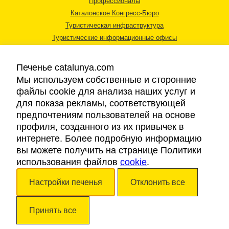
Профессионалы
Каталонское Конгресс-Бюро
Туристическая инфраструктура
Туристические информационные офисы
Печенье catalunya.com
Мы используем собственные и сторонние
файлы cookie для анализа наших услуг и
для показа рекламы, соответствующей
Правовая информация
предпочтениям пользователей на основе
Политика конфиденциальности
профиля, созданного из их привычек в
Cookies
интернете. Более подробную информацию
Доступность
вы можете получить на странице Политики
использования файлов
cookie
.
Авторские права © 2026. Каталонский Туристический Совет. Все права
Настройки печенья
Отклонить все
защищены.
Принять все