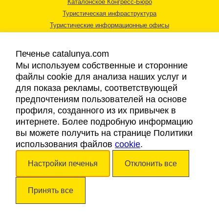
Каталонское Конгресс-Бюро
Туристическая инфраструктура
Туристические информационные офисы
Печенье catalunya.com
Мы используем собственные и сторонние
файлы cookie для анализа наших услуг и
для показа рекламы, соответствующей
Правовая информация
предпочтениям пользователей на основе
Политика конфиденциальности
профиля, созданного из их привычек в
Cookies
интернете. Более подробную информацию
Доступность
вы можете получить на странице Политики
использования файлов
cookie
.
Авторские права © 2026. Каталонский Туристический Совет. Все права
Настройки печенья
Отклонить все
защищены.
Принять все