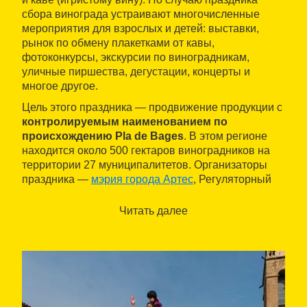
сбора винограда устраивают многочисленные
мероприятия для взрослых и детей: выставки,
рынок по обмену плакетками от кавы,
фотоконкурсы, экскурсии по виноградникам,
уличные пиршества, дегустации, концерты и
многое другое.
Цель этого праздника — продвижение продукции с
контролируемым наименованием по
происхождению Pla de Bages
. В этом регионе
находится около 500 гектаров виноградников на
территории 27 муниципалитетов. Организаторы
праздника —
мэрия города Артес
, Регуляторный
совет контролируемого наименования по
происхождению DO Pla de Bages и Ассоциация
Читать далее
вина Бажеса.
За дополнительной информацией обращайтесь в
виртуальное бюро туристической информации
Каталонии
Ask the Office
.