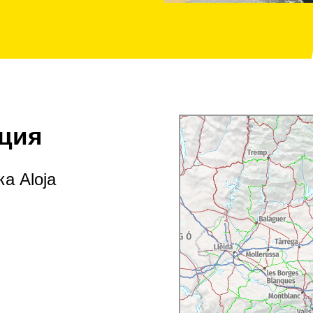
ция
а Aloja