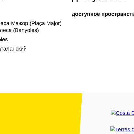
доступное пространст
са-Мажор (Plaça Major)
леса (Banyoles)
les
аталанский