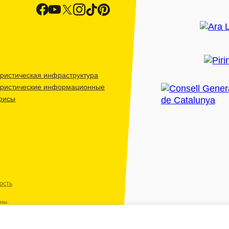
ристическая инфраструктура
уристические информационные
фисы
ость
ены.