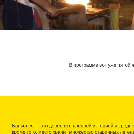
В программе вот уже пятой 
Баньолес — это деревня с древней историей и средн
кроме того, место хранит множество старинных леген