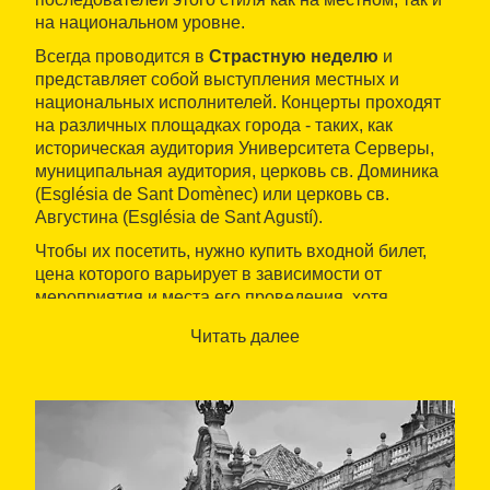
на национальном уровне.
Всегда проводится в
Страстную неделю
и
представляет собой выступления местных и
национальных исполнителей. Концерты проходят
на различных площадках города - таких, как
историческая аудитория Университета Серверы,
муниципальная аудитория, церковь св. Доминика
(Església de Sant Domènec) или церковь св.
Августина (Església de Sant Agustí).
Чтобы их посетить, нужно купить входной билет,
цена которого варьирует в зависимости от
мероприятия и места его проведения, хотя
некоторые мероприятия проводятся бесплатно.
Читать далее
Параллельно также проводятся коллоквиумы и
специальные мероприятия, связанные с этим
жанром.