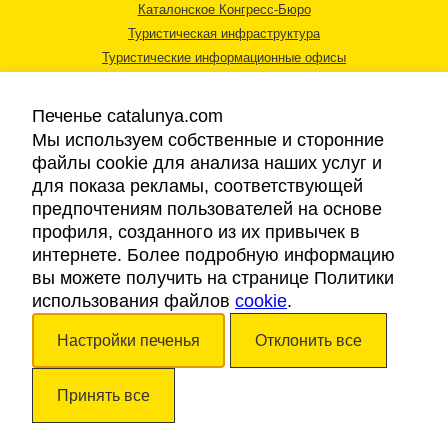
Каталонское Конгресс-Бюро
Туристическая инфраструктура
Туристические информационные офисы
Печенье catalunya.com
Мы используем собственные и сторонние
файлы cookie для анализа наших услуг и
для показа рекламы, соответствующей
Правовая информация
предпочтениям пользователей на основе
Политика конфиденциальности
профиля, созданного из их привычек в
Cookies
интернете. Более подробную информацию
Доступность
вы можете получить на странице Политики
использования файлов
cookie
.
Авторские права © 2026. Каталонский Туристический Совет. Все права
Настройки печенья
Отклонить все
защищены.
Принять все