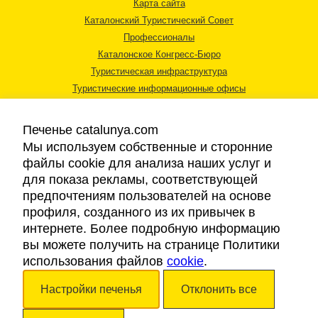
Карта сайта
Каталонский Туристический Совет
Профессионалы
Каталонское Конгресс-Бюро
Туристическая инфраструктура
Туристические информационные офисы
Печенье catalunya.com
Мы используем собственные и сторонние
файлы cookie для анализа наших услуг и
для показа рекламы, соответствующей
Правовая информация
предпочтениям пользователей на основе
Политика конфиденциальности
профиля, созданного из их привычек в
Cookies
интернете. Более подробную информацию
Доступность
вы можете получить на странице Политики
использования файлов
cookie
.
Авторские права © 2026. Каталонский Туристический Совет. Все права
Настройки печенья
Отклонить все
защищены.